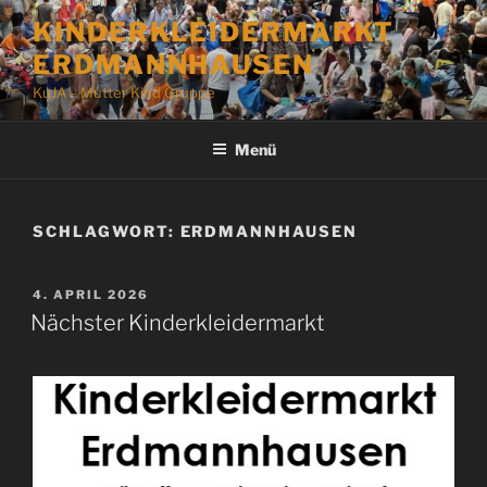
Zum
KINDERKLEIDERMARKT
Inhalt
ERDMANNHAUSEN
springen
KuJA – Mutter Kind Gruppe
Menü
SCHLAGWORT:
ERDMANNHAUSEN
VERÖFFENTLICHT
4. APRIL 2026
AM
Nächster Kinderkleidermarkt